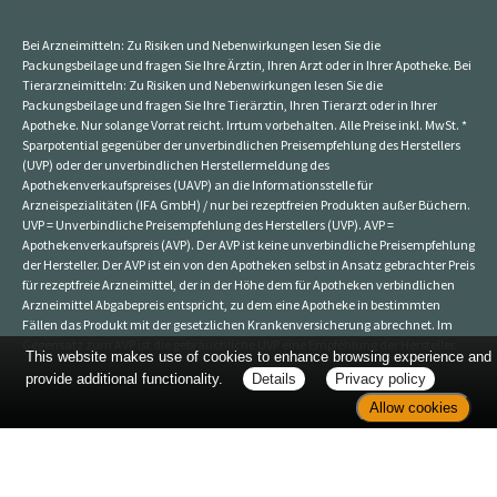
Bei Arzneimitteln: Zu Risiken und Nebenwirkungen lesen Sie die
Packungsbeilage und fragen Sie Ihre Ärztin, Ihren Arzt oder in Ihrer Apotheke. Bei
Tierarzneimitteln: Zu Risiken und Nebenwirkungen lesen Sie die
Packungsbeilage und fragen Sie Ihre Tierärztin, Ihren Tierarzt oder in Ihrer
Apotheke. Nur solange Vorrat reicht. Irrtum vorbehalten. Alle Preise inkl. MwSt. *
Sparpotential gegenüber der unverbindlichen Preisempfehlung des Herstellers
(UVP) oder der unverbindlichen Herstellermeldung des
Apothekenverkaufspreises (UAVP) an die Informationsstelle für
Arzneispezialitäten (IFA GmbH) / nur bei rezeptfreien Produkten außer Büchern.
UVP = Unverbindliche Preisempfehlung des Herstellers (UVP). AVP =
Apothekenverkaufspreis (AVP). Der AVP ist keine unverbindliche Preisempfehlung
der Hersteller. Der AVP ist ein von den Apotheken selbst in Ansatz gebrachter Preis
für rezeptfreie Arzneimittel, der in der Höhe dem für Apotheken verbindlichen
Arzneimittel Abgabepreis entspricht, zu dem eine Apotheke in bestimmten
Fällen das Produkt mit der gesetzlichen Krankenversicherung abrechnet. Im
Gegensatz zum AVP ist die gebräuchliche UVP eine Empfehlung der Hersteller.
This website makes use of cookies to enhance browsing experience and
provide additional functionality.
Details
Privacy policy
Allow cookies