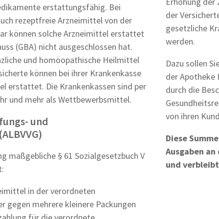
Erhöhung der 
Medikamente erstattungsfähig. Bei
der Versichert
h rezeptfreie Arzneimittel von der
gesetzliche Kr
ar können solche Arzneimittel erstattet
werden.
ss (GBA) nicht ausgeschlossen hat.
nzliche und homöopathische Heilmittel
Dazu sollen Si
sicherte können bei ihrer Krankenkasse
der Apotheke I
tel erstattet. Die Krankenkassen sind per
durch die Bes
ehr und mehr als Wettbewerbsmittel.
Gesundheitsref
von ihren Kund
fungs- und
 (ALBVVG)
Diese Summe f
Ausgaben an 
ng maßgebliche § 61 Sozialgesetzbuch V
und verbleibt
t:
eimittel in der verordneten
er gegen mehrere kleinere Packungen
zahlung für die verordnete