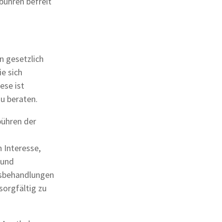
bühren befreit
n gesetzlich
e sich
ese ist
zu beraten.
bühren der
 Interesse,
 und
usbehandlungen
orgfältig zu