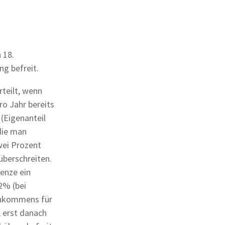
 18.
ng befreit.
teilt, wenn
ro Jahr bereits
 (Eigenanteil
die man
wei Prozent
berschreiten.
enze ein
2% (bei
Einkommens für
 erst danach