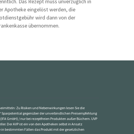
enntlich. Das Rezept muss unverzüglich in
er Apotheke eingelöst werden, die
otdienstgebühr wird dann von der
rankenkasse übernommen.
zneimitteln: Zu Risiken und Nebenwirkungen lesen Sie die
St. * Sparpotential gegenüber der unverbindlichen Preisempfehlung
 (IFA GmbH) / nur bei rezeptfreien Produkten außer Büchern. UVP
ler. Der AVP ist ein von den Apotheken selbst in Ansatz
ke in bestimmten Fällen das Produkt mit der gesetzlichen