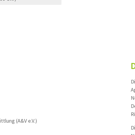
D
D
A
N
D
R
ttlung (A&V e.V.)
D