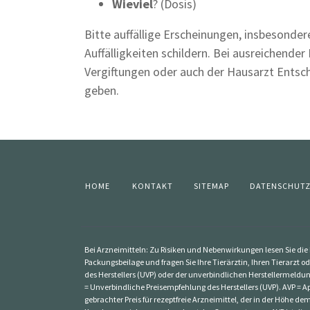
Wieviel
? (Dosis)
Bitte auffällige Erscheinungen, insbesond
Auffälligkeiten schildern. Bei ausreichender
Vergiftungen oder auch der Hausarzt Entsc
geben.
HOME
KONTAKT
SITEMAP
DATENSCHUT
Bei Arzneimitteln: Zu Risiken und Nebenwirkungen lesen Sie die P
Packungsbeilage und fragen Sie Ihre Tierärztin, Ihren Tierarzt od
des Herstellers (UVP) oder der unverbindlichen Herstellermeldun
= Unverbindliche Preisempfehlung des Herstellers (UVP). AVP = Ap
gebrachter Preis für rezeptfreie Arzneimittel, der in der Höhe 