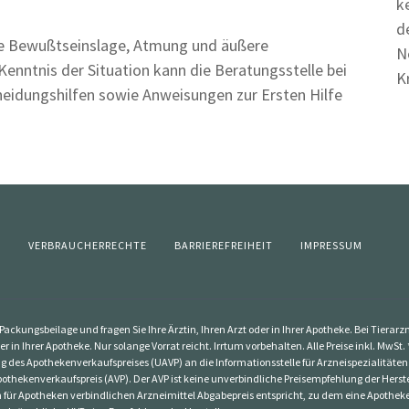
k
d
ere Bewußtseinslage, Atmung und äußere
N
 Kenntnis der Situation kann die Beratungsstelle bei
K
heidungshilfen sowie Anweisungen zur Ersten Hilfe
Z
VERBRAUCHERRECHTE
BARRIEREFREIHEIT
IMPRESSUM
ackungsbeilage und fragen Sie Ihre Ärztin, Ihren Arzt oder in Ihrer Apotheke. Bei Tierar
er in Ihrer Apotheke. Nur solange Vorrat reicht. Irrtum vorbehalten. Alle Preise inkl. Mw
g des Apothekenverkaufspreises (UAVP) an die Informationsstelle für Arzneispezialitäten
othekenverkaufspreis (AVP). Der AVP ist keine unverbindliche Preisempfehlung der Herstel
dem für Apotheken verbindlichen Arzneimittel Abgabepreis entspricht, zu dem eine Apothe