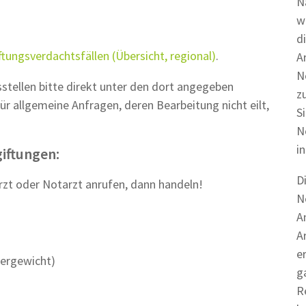
N
w
d
iftungsverdachtsfällen (Übersicht, regional)
.
A
N
sstellen bitte direkt unter den dort angegeben
z
ür allgemeine Anfragen, deren Bearbeitung nicht eilt,
S
N
i
giftungen:
D
rzt oder Notarzt anrufen, dann handeln!
N
A
A
e
pergewicht)
g
R