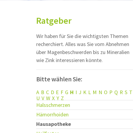
Ratgeber
Wir haben für Sie die wichtigsten Themen
recherchiert. Alles was Sie vom Abnehmen
über Magenbeschwerden bis zu Mineralien
wie Zink interessieren könnte.
Bitte wählen Sie:
A
B
C
D
E
F
G
H
I
J
K
L
M
N
O
P
Q
R
S
T
U
V
W
X
Y
Z
Halsschmerzen
Hämorrhoiden
Hausapotheke