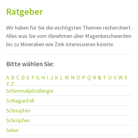
Ratgeber
Wir haben für Sie die wichtigsten Themen recherchiert.
Alles was Sie vom Abnehmen über Magenbeschwerden
bis zu Mineralien wie Zink interessieren könnte.
Bitte wählen Sie:
A
B
C
D
E
F
G
H
I
J
K
L
M
N
O
P
Q
R
S
T
U
V
W
X
Y
Z
Schimmelpilzallergie
Schlaganfall
Schnupfen
Schröpfen
Selen