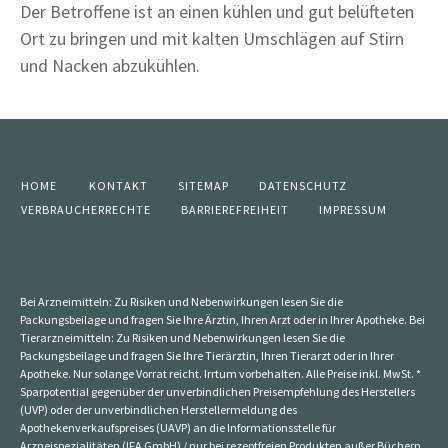
Der Betroffene ist an einen kühlen und gut belüfteten
Ort zu bringen und mit kalten Umschlägen auf Stirn
und Nacken abzukühlen.
HOME
KONTAKT
SITEMAP
DATENSCHUTZ
VERBRAUCHERRECHTE
BARRIEREFREIHEIT
IMPRESSUM
Bei Arzneimitteln: Zu Risiken und Nebenwirkungen lesen Sie die
Packungsbeilage und fragen Sie Ihre Ärztin, Ihren Arzt oder in Ihrer Apotheke. Bei
Tierarzneimitteln: Zu Risiken und Nebenwirkungen lesen Sie die
Packungsbeilage und fragen Sie Ihre Tierärztin, Ihren Tierarzt oder in Ihrer
Apotheke. Nur solange Vorrat reicht. Irrtum vorbehalten. Alle Preise inkl. MwSt. *
Sparpotential gegenüber der unverbindlichen Preisempfehlung des Herstellers
(UVP) oder der unverbindlichen Herstellermeldung des
Apothekenverkaufspreises (UAVP) an die Informationsstelle für
Arzneispezialitäten (IFA GmbH) / nur bei rezeptfreien Produkten außer Büchern.