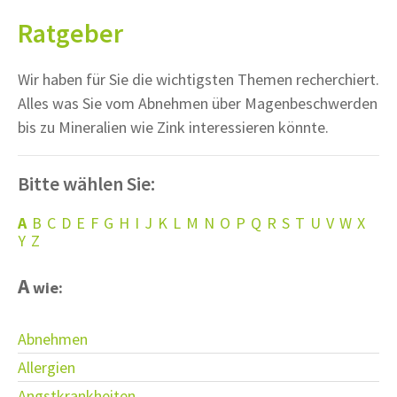
Ratgeber
Wir haben für Sie die wichtigsten Themen recherchiert.
Alles was Sie vom Abnehmen über Magenbeschwerden
bis zu Mineralien wie Zink interessieren könnte.
Bitte wählen Sie:
A
B
C
D
E
F
G
H
I
J
K
L
M
N
O
P
Q
R
S
T
U
V
W
X
Y
Z
A
wie:
Abnehmen
Allergien
Angstkrankheiten