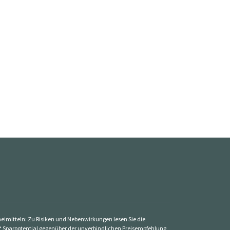
zneimitteln: Zu Risiken und Nebenwirkungen lesen Sie die
St. * Sparpotential gegenüber der unverbindlichen Preisempfehlung