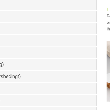
H
D
e
I
g)
rsbedingt)
)