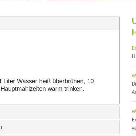
U
H
E
H
W
/4 Liter Wasser heiß überbrühen, 10
D
 Hauptmahlzeiten warm trinken.
A
W
E
n
v