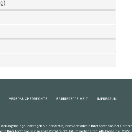
g)
Z
VERBRAUCHERRECHTE
BARRIEREFREIHEIT
IMPRESSUM
ackungsbeilage und fragen Sie Ihre Ärztin, Ihren Arzt oder in Ihrer Apotheke. Bei Tierar
er in Ihrer Apotheke. Nur solange Vorrat reicht. Irrtum vorbehalten. Alle Preise inkl. Mw