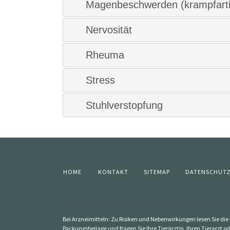
Magenbeschwerden (krampfarti
Nervosität
Rheuma
Stress
Stuhlverstopfung
HOME
KONTAKT
SITEMAP
DATENSCHUT
Bei Arzneimitteln: Zu Risiken und Nebenwirkungen lesen Sie die P
Packungsbeilage und fragen Sie Ihre Tierärztin, Ihren Tierarzt od