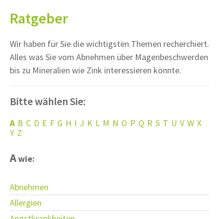
Ratgeber
Wir haben für Sie die wichtigsten Themen recherchiert.
Alles was Sie vom Abnehmen über Magenbeschwerden
bis zu Mineralien wie Zink interessieren könnte.
Bitte wählen Sie:
A
B
C
D
E
F
G
H
I
J
K
L
M
N
O
P
Q
R
S
T
U
V
W
X
Y
Z
A
wie:
Abnehmen
Allergien
Angstkrankheiten