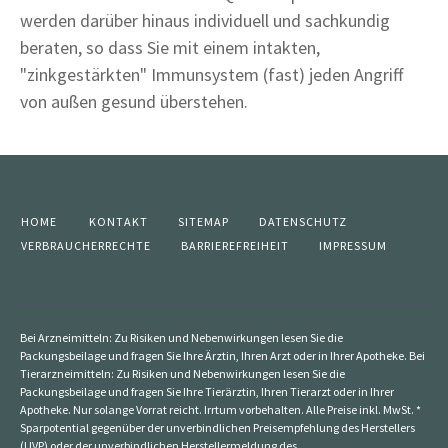
werden darüber hinaus individuell und sachkundig
beraten, so dass Sie mit einem intakten,
"zinkgestärkten" Immunsystem (fast) jeden Angriff
von außen gesund überstehen.
HOME
KONTAKT
SITEMAP
DATENSCHUTZ
VERBRAUCHERRECHTE
BARRIEREFREIHEIT
IMPRESSUM
Bei Arzneimitteln: Zu Risiken und Nebenwirkungen lesen Sie die
Packungsbeilage und fragen Sie Ihre Ärztin, Ihren Arzt oder in Ihrer Apotheke. Bei
Tierarzneimitteln: Zu Risiken und Nebenwirkungen lesen Sie die
Packungsbeilage und fragen Sie Ihre Tierärztin, Ihren Tierarzt oder in Ihrer
Apotheke. Nur solange Vorrat reicht. Irrtum vorbehalten. Alle Preise inkl. MwSt. *
Sparpotential gegenüber der unverbindlichen Preisempfehlung des Herstellers
(UVP) oder der unverbindlichen Herstellermeldung des