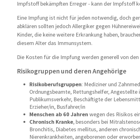
Impfstoff bekämpften Erreger - kann der Impfstoff k
Eine Impfung ist nicht für jeden notwendig, doch gen
abklären sollten jedoch Allergiker gegen Hühnereiw
Kinder, die keine weitere Erkrankung haben, brauchen
diesem Alter das Immunsystem.
Die Kosten für die Impfung werden generell von den
Risikogruppen und deren Angehörige
Risikoberufsgruppen
: Mediziner und Zahnmedi
Ordnungsbeamte, Rettungshelfer, Angestellte 
Publikumsverkehr, Beschäftigte der Lebensmitte
Erzieher/in, Busfahrer/in
Menschen ab 60 Jahren
wegen des Risikos e
Chronisch Kranke
, besonders bei Mitralstenos
Bronchitis, Diabetes mellitus, anderen chronis
Nierenkrankheiten, angeborenen oder erworb