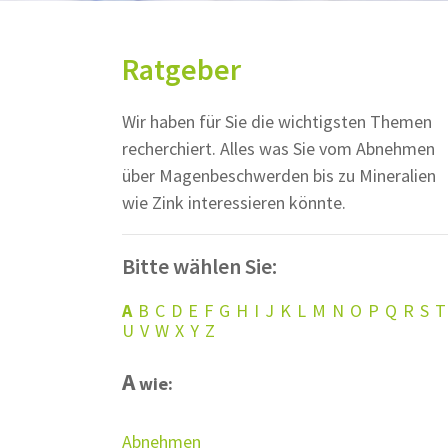
Ratgeber
Wir haben für Sie die wichtigsten Themen
recherchiert. Alles was Sie vom Abnehmen
über Magenbeschwerden bis zu Mineralien
wie Zink interessieren könnte.
Bitte wählen Sie:
A
B
C
D
E
F
G
H
I
J
K
L
M
N
O
P
Q
R
S
T
U
V
W
X
Y
Z
A
wie:
Abnehmen