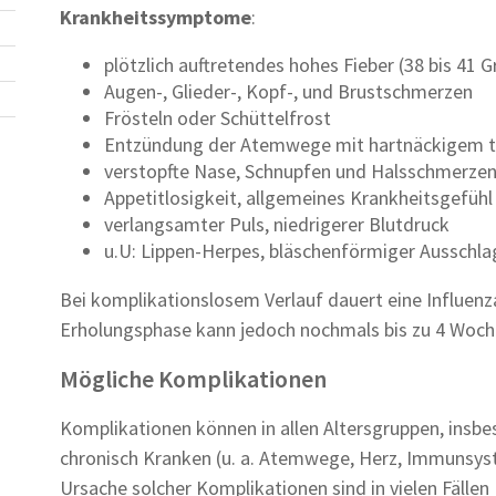
Krankheitssymptome
:
plötzlich auftretendes hohes Fieber (38 bis 41 G
Augen-, Glieder-, Kopf-, und Brustschmerzen
Frösteln oder Schüttelfrost
Entzündung der Atemwege mit hartnäckigem 
verstopfte Nase, Schnupfen und Halsschmerze
Appetitlosigkeit, allgemeines Krankheitsgefühl
verlangsamter Puls, niedrigerer Blutdruck
u.U: Lippen-Herpes, bläschenförmiger Ausschl
Bei komplikationslosem Verlauf dauert eine Influenz
Erholungsphase kann jedoch nochmals bis zu 4 Woch
Mögliche Komplikationen
Komplikationen können in allen Altersgruppen, insbe
chronisch Kranken (u. a. Atemwege, Herz, Immunsyste
Ursache solcher Komplikationen sind in vielen Fälle