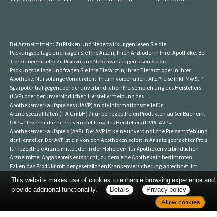
Bei Arzneimitteln: Zu Risiken und Nebenwirkungen lesen Sie die
Packungsbeilage und fragen Sie Ihre Ärztin, Ihren Arzt oder in Ihrer Apotheke. Bei
Tierarzneimitteln: Zu Risiken und Nebenwirkungen lesen Sie die
Packungsbeilage und fragen Sie Ihre Tierärztin, Ihren Tierarzt oder in Ihrer
Apotheke. Nur solange Vorrat reicht. Irrtum vorbehalten. Alle Preise inkl. MwSt. *
Sparpotential gegenüber der unverbindlichen Preisempfehlung des Herstellers
(UVP) oder der unverbindlichen Herstellermeldung des
Apothekenverkaufspreises (UAVP) an die Informationsstelle für
Arzneispezialitäten (IFA GmbH) / nur bei rezeptfreien Produkten außer Büchern.
UVP = Unverbindliche Preisempfehlung des Herstellers (UVP). AVP =
Apothekenverkaufspreis (AVP). Der AVP ist keine unverbindliche Preisempfehlung
der Hersteller. Der AVP ist ein von den Apotheken selbst in Ansatz gebrachter Preis
für rezeptfreie Arzneimittel, der in der Höhe dem für Apotheken verbindlichen
Arzneimittel Abgabepreis entspricht, zu dem eine Apotheke in bestimmten
Fällen das Produkt mit der gesetzlichen Krankenversicherung abrechnet. Im
Gegensatz zum AVP ist die gebräuchliche UVP eine Empfehlung der Hersteller.
This website makes use of cookies to enhance browsing experience and
provide additional functionality.
Details
Privacy policy
Allow cookies