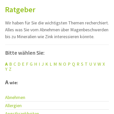
Ratgeber
Wir haben für Sie die wichtigsten Themen recherchiert.
Alles was Sie vom Abnehmen über Magenbeschwerden
bis zu Mineralien wie Zink interessieren könnte.
Bitte wählen Sie:
A
B
C
D
E
F
G
H
I
J
K
L
M
N
O
P
Q
R
S
T
U
V
W
X
Y
Z
A
wie:
Abnehmen
Allergien
Angstkrankheiten