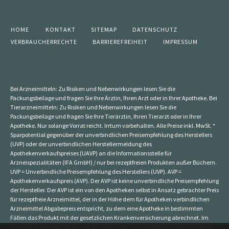
HOME
KONTAKT
SITEMAP
DATENSCHUTZ
VERBRAUCHERRECHTE
BARRIEREFREIHEIT
IMPRESSUM
Bei Arzneimitteln: Zu Risiken und Nebenwirkungen lesen Sie die
Packungsbeilage und fragen Sie Ihre Ärztin, Ihren Arzt oder in Ihrer Apotheke. Bei
Tierarzneimitteln: Zu Risiken und Nebenwirkungen lesen Sie die
Packungsbeilage und fragen Sie Ihre Tierärztin, Ihren Tierarzt oder in Ihrer
Apotheke. Nur solange Vorrat reicht. Irrtum vorbehalten. Alle Preise inkl. MwSt. *
Sparpotential gegenüber der unverbindlichen Preisempfehlung des Herstellers
(UVP) oder der unverbindlichen Herstellermeldung des
Apothekenverkaufspreises (UAVP) an die Informationsstelle für
Arzneispezialitäten (IFA GmbH) / nur bei rezeptfreien Produkten außer Büchern.
UVP = Unverbindliche Preisempfehlung des Herstellers (UVP). AVP =
Apothekenverkaufspreis (AVP). Der AVP ist keine unverbindliche Preisempfehlung
der Hersteller. Der AVP ist ein von den Apotheken selbst in Ansatz gebrachter Preis
für rezeptfreie Arzneimittel, der in der Höhe dem für Apotheken verbindlichen
Arzneimittel Abgabepreis entspricht, zu dem eine Apotheke in bestimmten
Fällen das Produkt mit der gesetzlichen Krankenversicherung abrechnet. Im
Gegensatz zum AVP ist die gebräuchliche UVP eine Empfehlung der Hersteller.