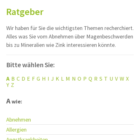
Ratgeber
Wir haben für Sie die wichtigsten Themen recherchiert.
Alles was Sie vom Abnehmen über Magenbeschwerden
bis zu Mineralien wie Zink interessieren könnte.
Bitte wählen Sie:
A
B
C
D
E
F
G
H
I
J
K
L
M
N
O
P
Q
R
S
T
U
V
W
X
Y
Z
A
wie:
Abnehmen
Allergien
Angstkrankheiten