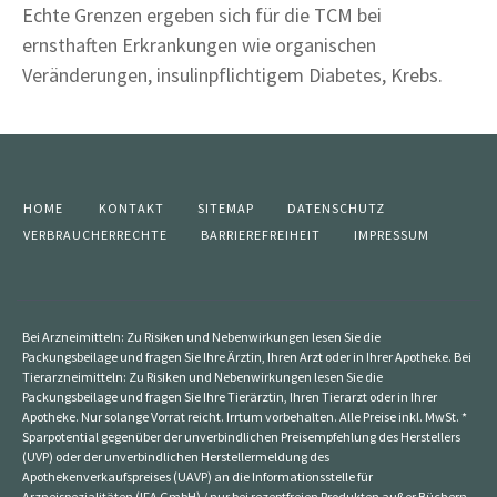
Echte Grenzen ergeben sich für die TCM bei
ernsthaften Erkrankungen wie organischen
Veränderungen, insulinpflichtigem Diabetes, Krebs.
HOME
KONTAKT
SITEMAP
DATENSCHUTZ
VERBRAUCHERRECHTE
BARRIEREFREIHEIT
IMPRESSUM
Bei Arzneimitteln: Zu Risiken und Nebenwirkungen lesen Sie die
Packungsbeilage und fragen Sie Ihre Ärztin, Ihren Arzt oder in Ihrer Apotheke. Bei
Tierarzneimitteln: Zu Risiken und Nebenwirkungen lesen Sie die
Packungsbeilage und fragen Sie Ihre Tierärztin, Ihren Tierarzt oder in Ihrer
Apotheke. Nur solange Vorrat reicht. Irrtum vorbehalten. Alle Preise inkl. MwSt. *
Sparpotential gegenüber der unverbindlichen Preisempfehlung des Herstellers
(UVP) oder der unverbindlichen Herstellermeldung des
Apothekenverkaufspreises (UAVP) an die Informationsstelle für
Arzneispezialitäten (IFA GmbH) / nur bei rezeptfreien Produkten außer Büchern.