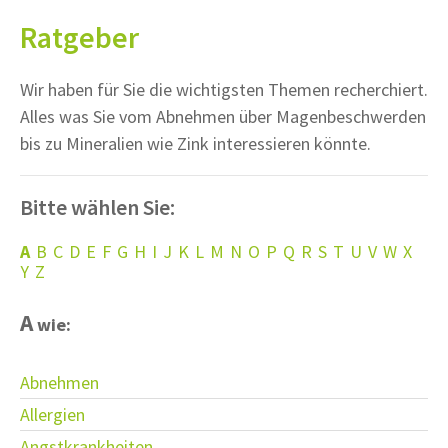
Ratgeber
Wir haben für Sie die wichtigsten Themen recherchiert.
Alles was Sie vom Abnehmen über Magenbeschwerden
bis zu Mineralien wie Zink interessieren könnte.
Bitte wählen Sie:
A
B
C
D
E
F
G
H
I
J
K
L
M
N
O
P
Q
R
S
T
U
V
W
X
Y
Z
A
wie:
Abnehmen
Allergien
Angstkrankheiten