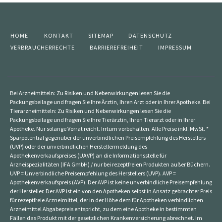
HOME
KONTAKT
SITEMAP
DATENSCHUTZ
VERBRAUCHERRECHTE
BARRIEREFREIHEIT
IMPRESSUM
Bei Arzneimitteln: Zu Risiken und Nebenwirkungen lesen Sie die
Packungsbeilage und fragen Sie Ihre Ärztin, Ihren Arzt oder in Ihrer Apotheke. Bei
Tierarzneimitteln: Zu Risiken und Nebenwirkungen lesen Sie die
Packungsbeilage und fragen Sie Ihre Tierärztin, Ihren Tierarzt oder in Ihrer
Apotheke. Nur solange Vorrat reicht. Irrtum vorbehalten. Alle Preise inkl. MwSt. *
Sparpotential gegenüber der unverbindlichen Preisempfehlung des Herstellers
(UVP) oder der unverbindlichen Herstellermeldung des
Apothekenverkaufspreises (UAVP) an die Informationsstelle für
Arzneispezialitäten (IFA GmbH) / nur bei rezeptfreien Produkten außer Büchern.
UVP = Unverbindliche Preisempfehlung des Herstellers (UVP). AVP =
Apothekenverkaufspreis (AVP). Der AVP ist keine unverbindliche Preisempfehlung
der Hersteller. Der AVP ist ein von den Apotheken selbst in Ansatz gebrachter Preis
für rezeptfreie Arzneimittel, der in der Höhe dem für Apotheken verbindlichen
Arzneimittel Abgabepreis entspricht, zu dem eine Apotheke in bestimmten
Fällen das Produkt mit der gesetzlichen Krankenversicherung abrechnet. Im