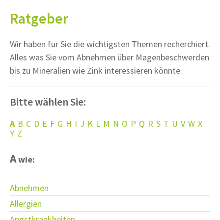
Ratgeber
Wir haben für Sie die wichtigsten Themen recherchiert.
Alles was Sie vom Abnehmen über Magenbeschwerden
bis zu Mineralien wie Zink interessieren könnte.
Bitte wählen Sie:
A
B
C
D
E
F
G
H
I
J
K
L
M
N
O
P
Q
R
S
T
U
V
W
X
Y
Z
A
wie:
Abnehmen
Allergien
Angstkrankheiten