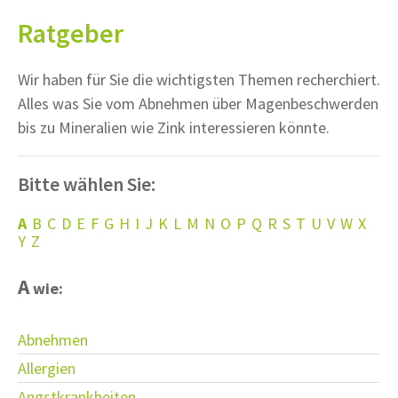
Ratgeber
Wir haben für Sie die wichtigsten Themen recherchiert.
Alles was Sie vom Abnehmen über Magenbeschwerden
bis zu Mineralien wie Zink interessieren könnte.
Bitte wählen Sie:
A
B
C
D
E
F
G
H
I
J
K
L
M
N
O
P
Q
R
S
T
U
V
W
X
Y
Z
A
wie:
Abnehmen
Allergien
Angstkrankheiten